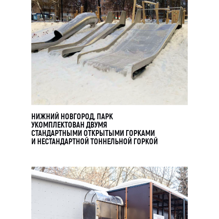
С вами свяжется Ирина
из конструкторского отдела
Как вас зовут? *
Email *
НИЖНИЙ НОВГОРОД, ПАРК
УКОМПЛЕКТОВАН ДВУМЯ
СТАНДАРТНЫМИ ОТКРЫТЫМИ ГОРКАМИ
И НЕСТАНДАРТНОЙ ТОННЕЛЬНОЙ ГОРКОЙ
Ваш телефон *
Название организации *
Даю согласие на обработку персональных
данных в соответствии с
политикой
конфиденциальности
, соглашаюсь с