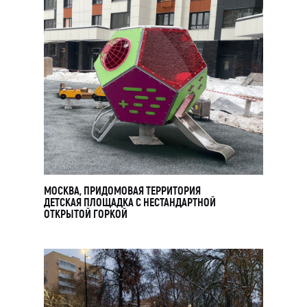
УЗНАЙТЕ
СТОИМОСТЬ
ПРОИЗВОДСТВА
МОСКВА, ПРИДОМОВАЯ ТЕРРИТОРИЯ
ДЕТСКАЯ ПЛОЩАДКА С НЕСТАНДАРТНОЙ
ГОРКИ
ОТКРЫТОЙ ГОРКОЙ
Заполните форму и мы поможем подобрать
конструкции из каталога или разработаем
проект специально под вас