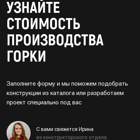
Типовая продукция,
по вопросам дилерства
OPT@ROSGORKA.RU
+7 (930) 691 00 70
КАТАЛОГ
О КОМПАНИИ
Открытые горки
О нас
Тоннельные горки
Производство
Тоннели
Выполненные проекты
Сетчатые переходы
Контакты