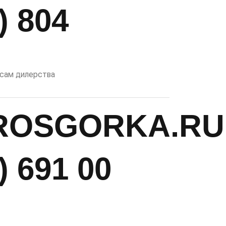
) 804
осам дилерства
ROSGORKA.RU
) 691 00