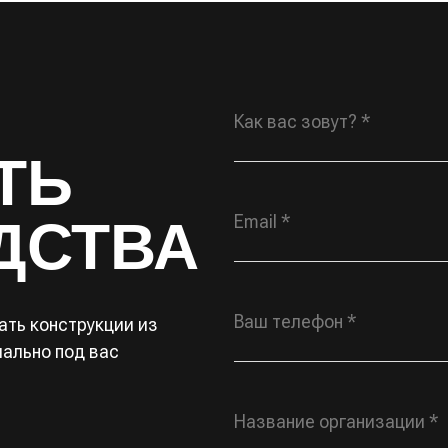
Как вас зовут? *
ТЬ
ДСТВА
Email *
Ваш телефон *
ть конструкции из
иально под вас
Название организации *