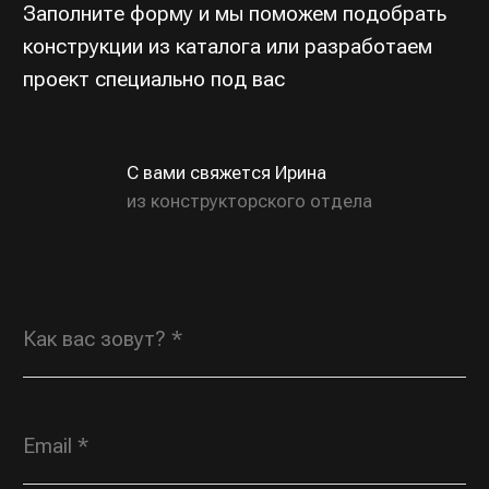
Индивидуальные заказы
ROSGORKA@YANDEX.RU
+7 (930) 804 00
70
Типовая продукция,
по вопросам дилерства