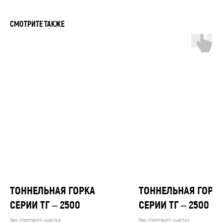
СМОТРИТЕ ТАКЖЕ
УЗНАЙТЕ
СТОИМОСТЬ
ПРОИЗВОДСТВА
ГОРКИ
Заполните форму и мы поможем подобрать
конструкции из каталога или разработаем
проект специально под вас
ТОННЕЛЬНАЯ ГОРКА
ТОННЕЛЬНАЯ ГОРК
С вами свяжется Ирина
СЕРИИ ТГ – 2500
СЕРИИ ТГ – 2500
из конструкторского отдела
без стартового участка
без стартового участка