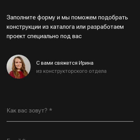
ОТПРАВИТЬ
Индивидуальные заказы
ROSGORKA@YANDEX.RU
+7 (930) 804 00 70
Типовая продукция,
по вопросам дилерства