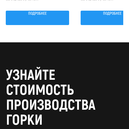
Примыкание: к игровому комплексу
Примыкание: к игровому комплексу
Высота: 2500 мм
Высота: 2500 мм
ПОДРОБНЕЕ
ПОДРОБНЕЕ
Диаметр: 765 мм
Диаметр: 765 мм
Как вас зовут? *
Email *
Ваш телефон *
Название организации *
Даю согласие на обработку персональных
данных в соответствии с
политикой
конфиденциальности
, соглашаюсь с
пользовательским соглашением