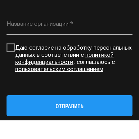
ROSGORKA@YANDEX.RU
+7 (930) 804 00 70
Типовая продукция,
по вопросам дилерства
OPT@ROSGORKA.RU
+7 (930) 691 00 70
КАТАЛОГ
О КОМПАНИИ
Открытые горки
О нас
Тоннельные горки
Производство
Тоннели
Выполненные проекты
Сетчатые переходы
Контакты