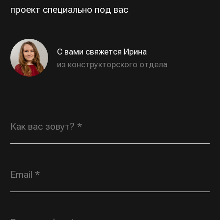
70
КАТАЛОГ
О КОМПАНИИ
Открытые горки
О нас
Тоннельные горки
Производство
Тоннели
Выполненные проекты
Сетчатые переходы
Контакты
ЗАПРОСИТЬ ПРАЙС-ЛИСТ
© 2022—2026 Росгорка. Копирование материалов
сайта запрещено