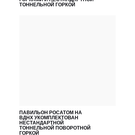
ТОННЕЛЬНОЙ ГОРКОЙ
Ваш телефон *
Название организации *
Даю согласие на обработку персональных
данных в соответствии с
политикой
конфиденциальности
, соглашаюсь с
пользовательским соглашением
ОТПРАВИТЬ
ПАВИЛЬОН РОСАТОМ НА
ВДНХ УКОМПЛЕКТОВАН
НЕСТАНДАРТНОЙ
ТОННЕЛЬНОЙ ПОВОРОТНОЙ
ГОРКОЙ