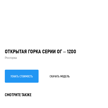
ОТКРЫТАЯ ГОРКА СЕРИИ ОГ – 1200
Росгорка
УЗНАЙТЕ
СТОИМОСТЬ
УЗНАТЬ СТОИМОСТЬ
СКАЧАТЬ МОДЕЛЬ
ПРОИЗВОДСТВА
ГОРКИ
СМОТРИТЕ ТАКЖЕ