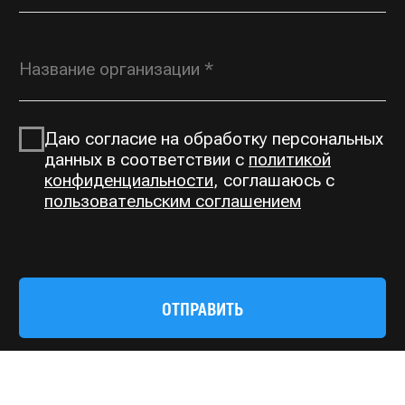
ROSGORKA@YANDEX.RU
+7 (930) 804 00 70
Типовая продукция,
по вопросам дилерства
OPT@ROSGORKA.RU
+7 (930) 691 00 70
КАТАЛОГ
О КОМПАНИИ
Открытые горки
О нас
Тоннельные горки
Производство
Тоннели
Выполненные проекты
Сетчатые переходы
Контакты