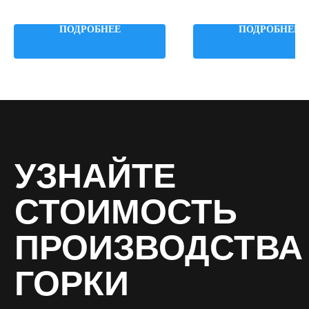
Примыкание: к игровому комплексу
Примыкание: на склон
Высота: 3000 мм
Высота: 1500 мм
ПОДРОБНЕЕ
ПОДРОБНЕЕ
Диаметр: 765 мм
Диаметр: 765 мм
Как вас зовут? *
Email *
Ваш телефон *
Название организации *
Даю согласие на обработку персональных
данных в соответствии с
политикой
конфиденциальности
, соглашаюсь с
пользовательским соглашением