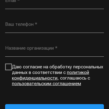
OPT@ROSGORKA.RU
+7 (930) 691 00
70
КАТАЛОГ
О КОМПАНИИ
Открытые горки
О нас
Тоннельные горки
Производство
Тоннели
Выполненные проекты
Сетчатые переходы
Контакты
ЗАПРОСИТЬ ПРАЙС-ЛИСТ