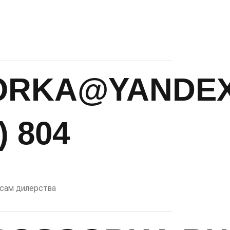
ORKA@YANDEX
) 804
осам дилерства