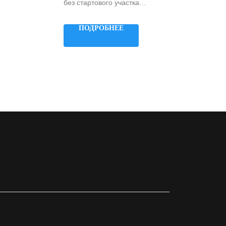
без стартового участка
Примыкание: к игровому комплексу
Высота: 900 мм
ПОДРОБНЕЕ
Ширина: 1000 мм