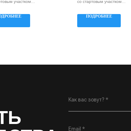
ртовым участком
со стартовым участком
ание: на склон
Примыкание: на склон
: 2400 мм
Высота: 2000 мм
ОДРОБНЕЕ
ПОДРОБНЕЕ
а: 1000 мм
Ширина: 1000 мм
Как вас зовут? *
ТЬ
Email *