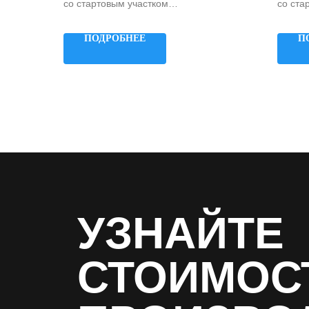
со стартовым участком
со ста
Примыкание: на склон
Примык
Высота: 1200 мм
Высота
ПОДРОБНЕЕ
П
Ширина: 1500 мм
Ширин
УЗНАЙТЕ
СТОИМОС