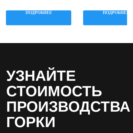
Примыкание: на склон
Примыкание: на склон
Высота: 2000 мм
Высота: 2000 мм
ПОДРОБНЕЕ
ПОДРОБНЕЕ
Ширина: 690 мм
Ширина: 1500 мм
Как вас зовут? *
Email *
Ваш телефон *
Название организации *
Даю согласие на обработку персональных
данных в соответствии с
политикой
конфиденциальности
, соглашаюсь с
пользовательским соглашением