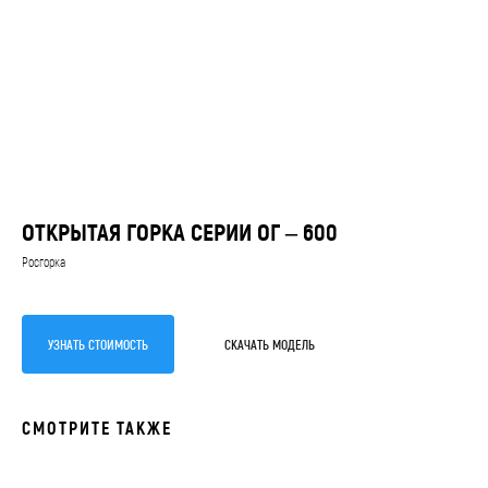
ОТКРЫТАЯ ГОРКА СЕРИИ ОГ – 600
Росгорка
УЗНАЙТЕ
СТОИМОСТЬ
УЗНАТЬ СТОИМОСТЬ
СКАЧАТЬ МОДЕЛЬ
ПРОИЗВОДСТВА
ГОРКИ
СМОТРИТЕ ТАКЖЕ