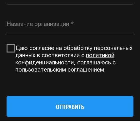
ROSGORKA@YANDEX.RU
+7 (930) 804 00 70
Типовая продукция,
по вопросам дилерства
OPT@ROSGORKA.RU
+7 (930) 691 00 70
КАТАЛОГ
О КОМПАНИИ
Открытые горки
О нас
Тоннельные горки
Производство
Тоннели
Выполненные проекты
Сетчатые переходы
Контакты