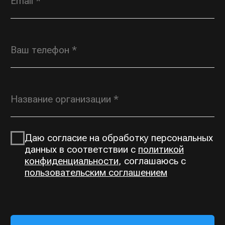
OPT@ROSGORKA.RU
+7 (930) 691 00
70
КАТАЛОГ
О КОМПАНИИ
Открытые горки
О нас
Тоннельные горки
Производство
Тоннели
Выполненные проекты
Сетчатые переходы
Контакты
ЗАПРОСИТЬ ПРАЙС-ЛИСТ