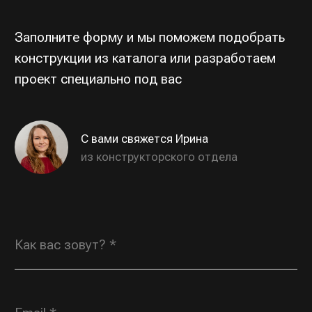
ОТПРАВИТЬ
Индивидуальные заказы
ROSGORKA@YANDEX.RU
+7 (930) 804 00
70
Типовая продукция,
по вопросам дилерства