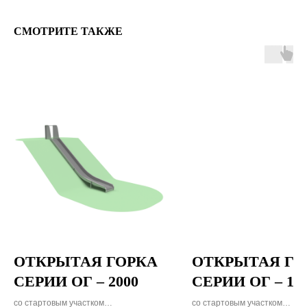
СМОТРИТЕ ТАКЖЕ
УЗНАЙТЕ
СТОИМОСТЬ
ПРОИЗВОДСТВА
ГОРКИ
Заполните форму и мы поможем подобрать
конструкции из каталога или разработаем
проект специально под вас
ОТКРЫТАЯ ГОРКА
ОТКРЫТАЯ ГО
С вами свяжется Ирина
СЕРИИ ОГ – 2000
СЕРИИ ОГ – 12
из конструкторского отдела
со стартовым участком
со стартовым участком