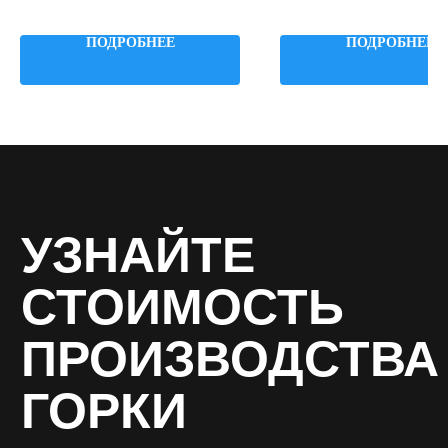
Примыкание: на склон
Примыкание: на склон
Высота: 2000 мм
Высота: 1200 мм
ПОДРОБНЕЕ
ПОДРОБНЕЕ
Ширина: 460 мм
Ширина: 460 мм
Как вас зовут? *
Email *
Ваш телефон *
Название организации *
Даю согласие на обработку персональных
данных в соответствии с
политикой
конфиденциальности
, соглашаюсь с
пользовательским соглашением